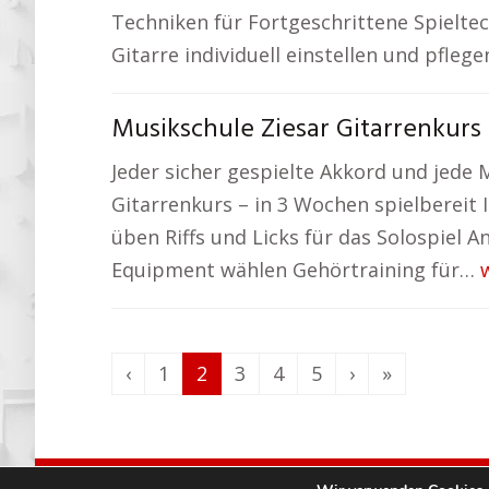
Techniken für Fortgeschrittene Spielte
Gitarre individuell einstellen und pfl
Musikschule Ziesar Gitarrenkurs 
Jeder sicher gespielte Akkord und jede 
Gitarrenkurs – in 3 Wochen spielbereit
üben Riffs und Licks für das Solospiel
Equipment wählen Gehörtraining für…
‹
1
2
3
4
5
›
»
© Ton-Musikschule.de