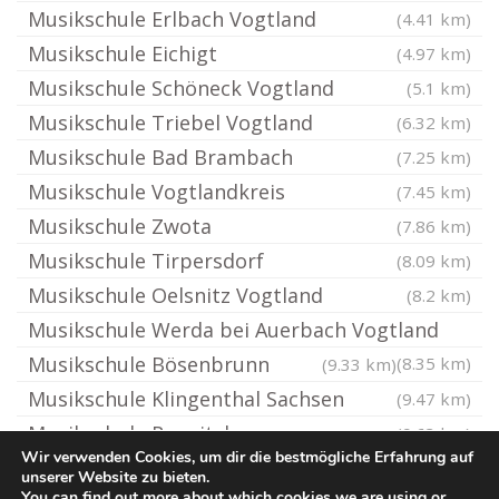
Musikschule Erlbach Vogtland
(4.41 km)
Musikschule Eichigt
(4.97 km)
Musikschule Schöneck Vogtland
(5.1 km)
Musikschule Triebel Vogtland
(6.32 km)
Musikschule Bad Brambach
(7.25 km)
Musikschule Vogtlandkreis
(7.45 km)
Musikschule Zwota
(7.86 km)
Musikschule Tirpersdorf
(8.09 km)
Musikschule Oelsnitz Vogtland
(8.2 km)
Musikschule Werda bei Auerbach Vogtland
Musikschule Bösenbrunn
(8.35 km)
(9.33 km)
Musikschule Klingenthal Sachsen
(9.47 km)
Musikschule Regnitzlosau
(9.63 km)
Wir verwenden Cookies, um dir die bestmögliche Erfahrung auf
unserer Website zu bieten.
You can find out more about which cookies we are using or