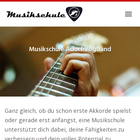
Skip
to
Tog
main
navi
content
Musikschule
Adorf Vogtland
Ganz gleich, ob du schon erste Akkorde spielst
oder gerade erst anfängst, eine Musikschule
unterstützt dich dabei, deine Fähigkeiten zu
verbessern und dein volles Potenzial zu