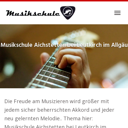
Skip
to
Tog
main
navi
content
Musikschule
Aichstetten bei Leutkirch im Allgäu
Die Freude am Musizieren wird größer mit
jedem sicher beherrschten Akkord und jeder
neu gelernten Melodie.. Thema hier:
Musikschule Aichstetten bei Leutkirch im