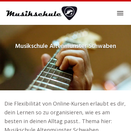
Skip
to
Tog
main
navi
content
Musikschule
Altenmünster Schwaben
Die Flexibilität von Online-Kursen erlaubt es dir,
dein Lernen so zu organisieren, wie es am
besten in deinen Alltag passt.. Thema hier:
Musikschule Altenmünster Schwaben.