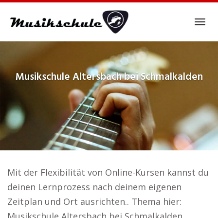
Skip
to
Tog
main
navi
content
Musikschule
Altersbach bei Schmalkalden
Mit der Flexibilität von Online-Kursen kannst du
deinen Lernprozess nach deinem eigenen
Zeitplan und Ort ausrichten.. Thema hier:
Musikschule Altersbach bei Schmalkalden.