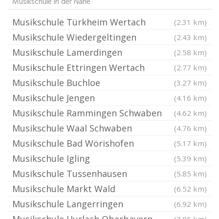
Musikschule in der Nähe
Musikschule Türkheim Wertach
(2.31 km)
Musikschule Wiedergeltingen
(2.43 km)
Musikschule Lamerdingen
(2.58 km)
Musikschule Ettringen Wertach
(2.77 km)
Musikschule Buchloe
(3.27 km)
Musikschule Jengen
(4.16 km)
Musikschule Rammingen Schwaben
(4.62 km)
Musikschule Waal Schwaben
(4.76 km)
Musikschule Bad Wörishofen
(5.17 km)
Musikschule Igling
(5.39 km)
Musikschule Tussenhausen
(5.85 km)
Musikschule Markt Wald
(6.52 km)
Musikschule Langerringen
(6.92 km)