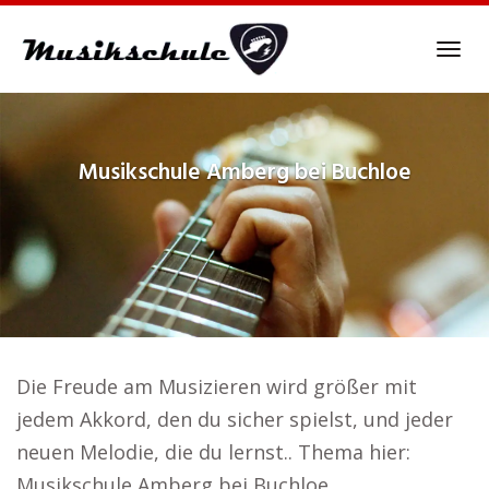
Skip
to
Tog
main
navi
content
Musikschule
Amberg bei Buchloe
Die Freude am Musizieren wird größer mit
jedem Akkord, den du sicher spielst, und jeder
neuen Melodie, die du lernst.. Thema hier:
Musikschule Amberg bei Buchloe.