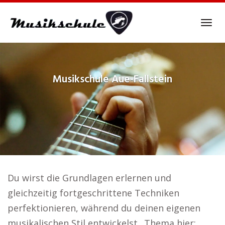
Skip
to
Tog
main
navi
content
Musikschule
Aue-Fallstein
Du wirst die Grundlagen erlernen und
gleichzeitig fortgeschrittene Techniken
perfektionieren, während du deinen eigenen
musikalischen Stil entwickelst.. Thema hier: