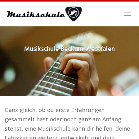
Skip
to
Tog
main
navi
content
Musikschule
Beckum Westfalen
Ganz gleich, ob du erste Erfahrungen
gesammelt hast oder noch ganz am Anfang
stehst, eine Musikschule kann dir helfen, deine
Fähigkeiten weiterzuentwickeln und dein