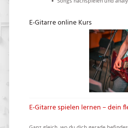
Songs nachspielen und analy
E-Gitarre online Kurs
E-Gitarre spielen lernen – dein fl
Ganz gleich, wo du dich gerade befindest