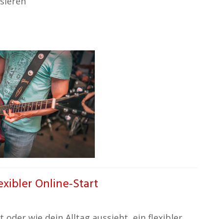
sieren
exibler Online-Start
 oder wie dein Alltag aussieht, ein flexibler