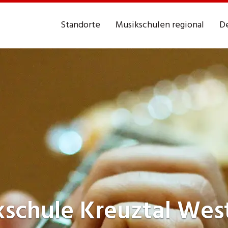
Standorte
Musikschulen regional
De
kschule
Kreuztal Wes