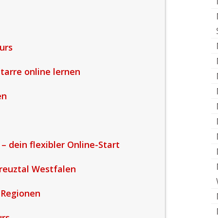
urs
itarre online lernen
en
 – dein flexibler Online-Start
reuztal Westfalen
 Regionen
urs