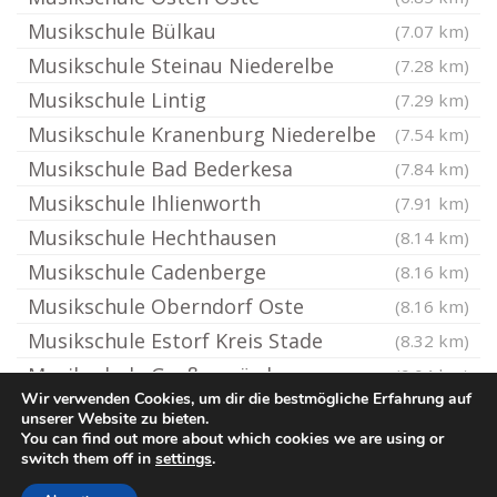
Musikschule Bülkau
(7.07 km)
Musikschule Steinau Niederelbe
(7.28 km)
Musikschule Lintig
(7.29 km)
Musikschule Kranenburg Niederelbe
(7.54 km)
Musikschule Bad Bederkesa
(7.84 km)
Musikschule Ihlienworth
(7.91 km)
Musikschule Hechthausen
(8.14 km)
Musikschule Cadenberge
(8.16 km)
Musikschule Oberndorf Oste
(8.16 km)
Musikschule Estorf Kreis Stade
(8.32 km)
Musikschule Großenwörden
(9.04 km)
Wir verwenden Cookies, um dir die bestmögliche Erfahrung auf
unserer Website zu bieten.
You can find out more about which cookies we are using or
© Ton-Musikschule.de
switch them off in
settings
.