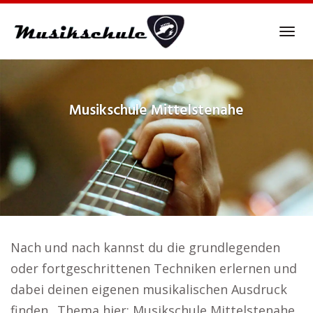
Skip
to
Tog
main
navi
content
Musikschule
Mittelstenahe
Nach und nach kannst du die grundlegenden
oder fortgeschrittenen Techniken erlernen und
dabei deinen eigenen musikalischen Ausdruck
finden.. Thema hier: Musikschule Mittelstenahe.