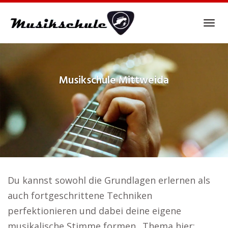
Skip
to
Tog
main
navi
content
Musikschule
Mittweida
Du kannst sowohl die Grundlagen erlernen als
auch fortgeschrittene Techniken
perfektionieren und dabei deine eigene
musikalische Stimme formen.. Thema hier: