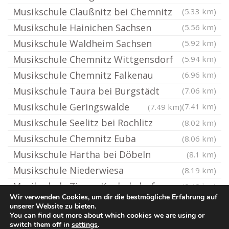
Musikschule Claußnitz bei Chemnitz
(5.33 km)
Musikschule Hainichen Sachsen
(5.56 km)
Musikschule Waldheim Sachsen
(5.92 km)
Musikschule Chemnitz Wittgensdorf
(5.94 km)
Musikschule Chemnitz Falkenau
(6.96 km)
Musikschule Taura bei Burgstädt
(7.06 km)
Musikschule Geringswalde
(7.41 km)
(7.49 km)
Musikschule Seelitz bei Rochlitz
(8.02 km)
Musikschule Chemnitz Euba
(8.06 km)
Musikschule Hartha bei Döbeln
(8.1 km)
Musikschule Niederwiesa
(8.19 km)
Musikschule Ziegra-Knobelsdorf
(8.48 km)
Wir verwenden Cookies, um dir die bestmögliche Erfahrung auf
unserer Website zu bieten.
You can find out more about which cookies we are using or
© Ton-Musikschule.de
switch them off in
settings
.