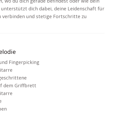
h, wo du dich gerade befindest oder wie dein
s unterstützt dich dabei, deine Leidenschaft für
 verbinden und stetige Fortschritte zu
elodie
und Fingerpicking
itarre
geschrittene
f dem Griffbrett
itarre
e
ben