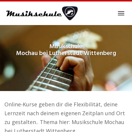
Skip
to
Tog
main
navi
content
Musikschule
Mochau bei Lutherstadt Wittenberg
Online-Kurse geben dir die Flexibilität, deine
Lernzeit nach deinem eigenen Zeitplan und Ort
zu gestalten.. Thema hier: Musikschule Mochau
bei Lutherstadt Wittenberg.