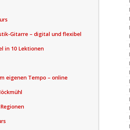
urs
tik-Gitarre – digital und flexibel
el in 10 Lektionen
nem eigenen Tempo – online
Möckmühl
 Regionen
urs