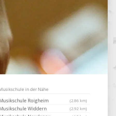
Musikschule in der Nähe
Musikschule Roigheim
(2.86 km)
Musikschule Widdern
(2.92 km)