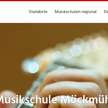
Standorte
Musikschulen regional
De
Musikschule
Möckmüh