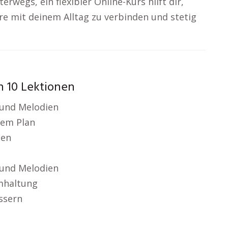
rwegs, ein flexibler Online-Kurs hilft dir,
rre mit deinem Alltag zu verbinden und stetig
in 10 Lektionen
und Melodien
nem Plan
len
und Melodien
mhaltung
ssern