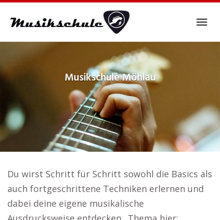
Skip
to
Tog
main
navi
content
Musikschule
Möhlau
Du wirst Schritt für Schritt sowohl die Basics als
auch fortgeschrittene Techniken erlernen und
dabei deine eigene musikalische
Ausdrucksweise entdecken.. Thema hier: