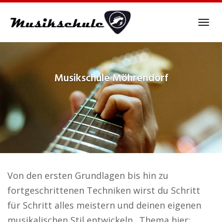
Skip
to
Tog
main
navi
content
Musikschule
Möhrendorf
Von den ersten Grundlagen bis hin zu
fortgeschrittenen Techniken wirst du Schritt
für Schritt alles meistern und deinen eigenen
musikalischen Stil entwickeln.. Thema hier: