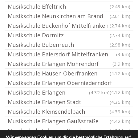
Musikschule Effeltrich
(2.43 km)
Musikschule Neunkirchen am Brand
(2.61 km)
Musikschule Buckenhof Mittelfranken
(2.74 km)
Musikschule Dormitz
(2.74 km)
Musikschule Bubenreuth
(2.98 km)
Musikschule Baiersdorf Mittelfranken
(3 km)
Musikschule Erlangen Möhrendorf
(3.9 km)
Musikschule Hausen Oberfranken
(4.12 km)
Musikschule Erlangen Oberniederndorf
Musikschule Erlangen
(4.12 km)
(4.32 km)
Musikschule Erlangen Stadt
(4.36 km)
Musikschule Kleinsendelbach
(4.39 km)
Musikschule Erlangen Gaußstraße
(4.42 km)
Musikschule Erlangen Bruck
(4.56 km)
Wir verwenden Cookies, um dir die bestmögliche Erfahrung auf