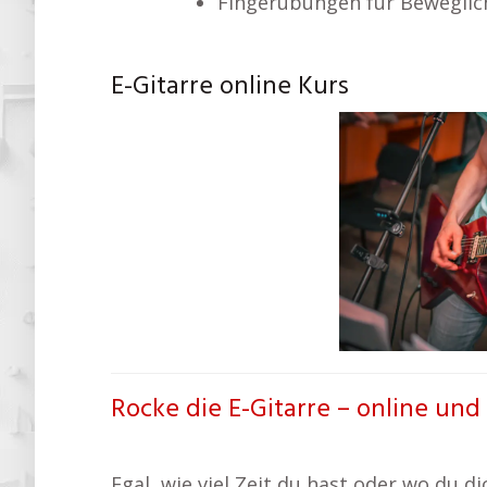
Fingerübungen für Beweglic
E-Gitarre online Kurs
Rocke die E-Gitarre – online und 
Egal, wie viel Zeit du hast oder wo du di