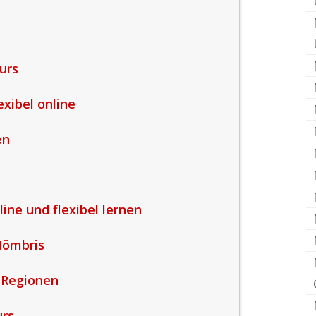
urs
exibel online
en
line und flexibel lernen
Mömbris
 Regionen
urs