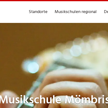
Standorte
Musikschulen regional
De
Musikschule
Mömbri