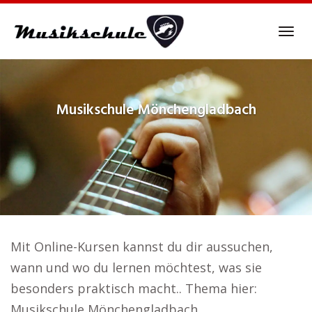
Skip
to
Tog
main
navi
content
Musikschule
Mönchengladbach
Mit Online-Kursen kannst du dir aussuchen,
wann und wo du lernen möchtest, was sie
besonders praktisch macht.. Thema hier:
Musikschule Mönchengladbach.