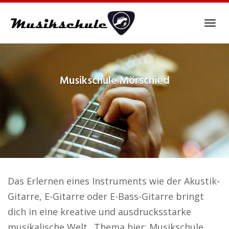
Skip
to
Tog
main
navi
content
Musikschule
Mörschied
Das Erlernen eines Instruments wie der Akustik-
Gitarre, E-Gitarre oder E-Bass-Gitarre bringt
dich in eine kreative und ausdrucksstarke
musikalische Welt.. Thema hier: Musikschule