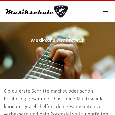
Skip
to
Tog
main
navi
content
Musikschule
Mörstadt
Ob du erste Schritte machst oder schon
Erfahrung gesammelt hast, eine Musikschule
kann dir gezielt helfen, deine Fähigkeiten zu
verbessern und dein Potenzial voll zu entfalten..