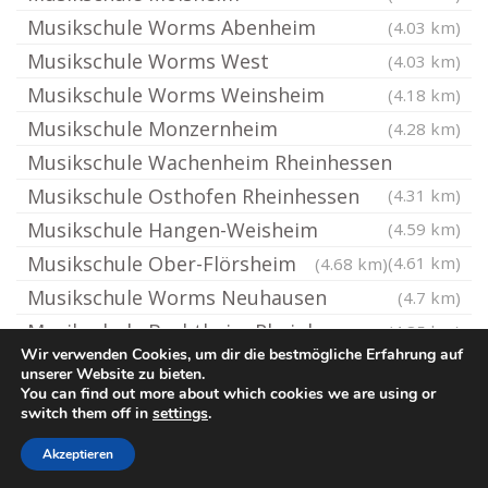
Musikschule Worms Abenheim
(4.03 km)
Musikschule Worms West
(4.03 km)
Musikschule Worms Weinsheim
(4.18 km)
Musikschule Monzernheim
(4.28 km)
Musikschule Wachenheim Rheinhessen
Musikschule Osthofen Rheinhessen
(4.31 km)
Musikschule Hangen-Weisheim
(4.59 km)
Musikschule Ober-Flörsheim
(4.61 km)
(4.68 km)
Musikschule Worms Neuhausen
(4.7 km)
Musikschule Bechtheim Rheinhessen
(4.85 km)
Wir verwenden Cookies, um dir die bestmögliche Erfahrung auf
unserer Website zu bieten.
You can find out more about which cookies we are using or
© Ton-Musikschule.de
switch them off in
settings
.
Impressum / Datenschutz
Cookie-Richtlinie (EU)
Akzeptieren