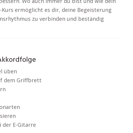
rbessern. Wo auch immer du bist und wie dein
ne-Kurs ermöglicht es dir, deine Begeisterung
bensrhythmus zu verbinden und beständig
 Akkordfolge
l üben
f dem Griffbrett
rn
Tonarten
sieren
 der E-Gitarre