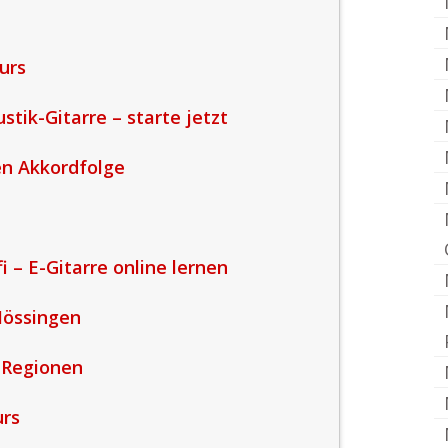
urs
stik-Gitarre – starte jetzt
ten Akkordfolge
 – E-Gitarre online lernen
Mössingen
 Regionen
urs