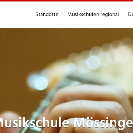
Standorte
Musikschulen regional
De
usikschule
Mössing