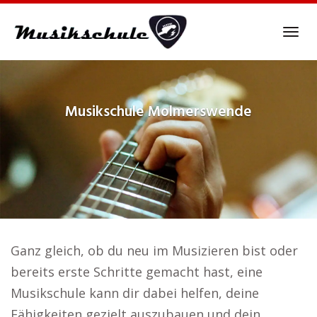
Skip
to
Tog
main
navi
content
Musikschule
Molmerswende
Ganz gleich, ob du neu im Musizieren bist oder
bereits erste Schritte gemacht hast, eine
Musikschule kann dir dabei helfen, deine
Fähigkeiten gezielt auszubauen und dein