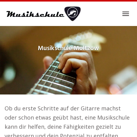
Skip
to
Tog
main
navi
content
Musikschule
Moltzow
Ob du erste Schritte auf der Gitarre machst
oder schon etwas geübt hast, eine Musikschule
kann dir helfen, deine Fähigkeiten gezielt zu
verbessern und dein Potenzial zu entfalten..