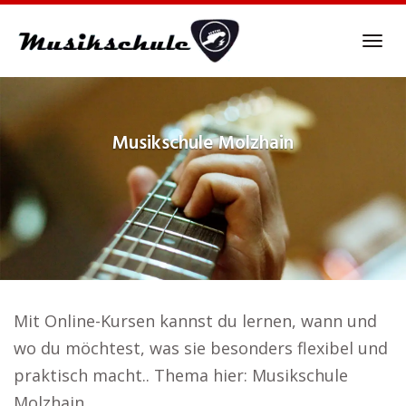
Skip
to
Tog
main
navi
content
Musikschule
Molzhain
Mit Online-Kursen kannst du lernen, wann und
wo du möchtest, was sie besonders flexibel und
praktisch macht.. Thema hier: Musikschule
Molzhain.