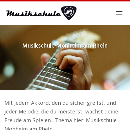
Skip
to
Tog
main
navi
content
Musikschule
Monheim am Rhein
Mit jedem Akkord, den du sicher greifst, und
jeder Melodie, die du meisterst, wächst deine
Freude am Spielen.. Thema hier: Musikschule
Monheim am Rhein.