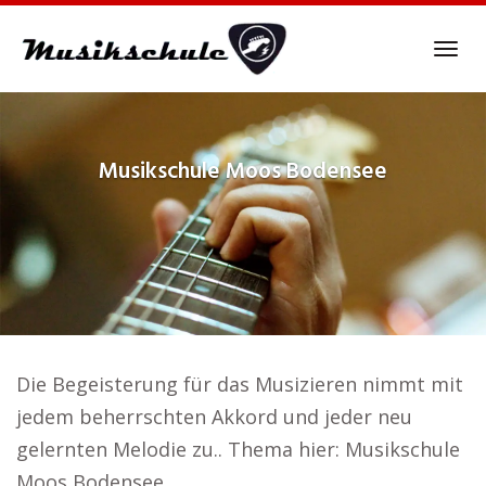
Skip
to
Tog
main
navi
content
Musikschule
Moos Bodensee
Die Begeisterung für das Musizieren nimmt mit
jedem beherrschten Akkord und jeder neu
gelernten Melodie zu.. Thema hier: Musikschule
Moos Bodensee.