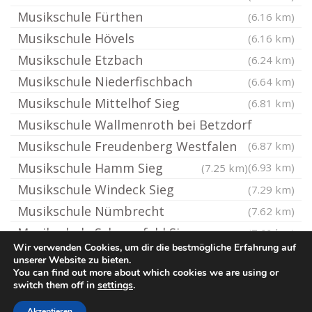
Musikschule Fürthen
(6.16 km)
Musikschule Hövels
(6.16 km)
Musikschule Etzbach
(6.24 km)
Musikschule Niederfischbach
(6.64 km)
Musikschule Mittelhof Sieg
(6.81 km)
Musikschule Wallmenroth bei Betzdorf
Musikschule Freudenberg Westfalen
(6.87 km)
Musikschule Hamm Sieg
(6.93 km)
(7.25 km)
Musikschule Windeck Sieg
(7.29 km)
Musikschule Nümbrecht
(7.62 km)
Musikschule Scheuerfeld Sieg
(7.69 km)
Wir verwenden Cookies, um dir die bestmögliche Erfahrung auf
unserer Website zu bieten.
You can find out more about which cookies we are using or
© Ton-Musikschule.de
switch them off in
settings
.
Impressum / Datenschutz
Cookie-Richtlinie (EU)
Akzeptieren