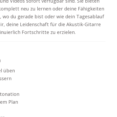
 und Videos sofort verfügbar sind. Sie bieten
e komplett neu zu lernen oder deine Fähigkeiten
, wo du gerade bist oder wie dein Tagesablauf
dir, deine Leidenschaft für die Akustik-Gitarre
nuierlich Fortschritte zu erzielen.
n
l üben
ssern
ntonation
nem Plan