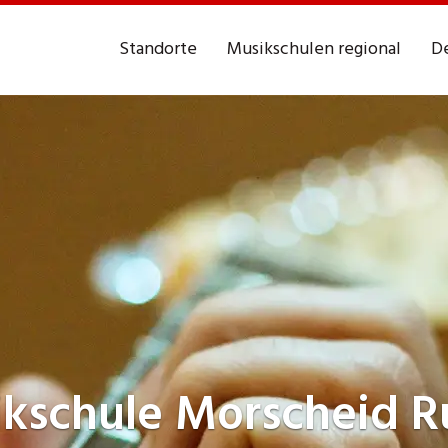
Standorte
Musikschulen regional
De
ikschule
Morscheid R