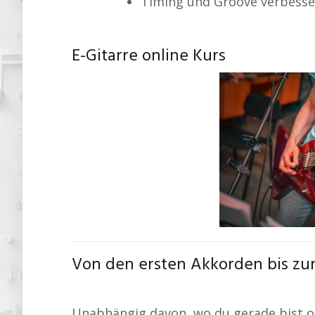
Timing und Groove verbesse
E-Gitarre online Kurs
Von den ersten Akkorden bis zum
Unabhängig davon, wo du gerade bist od