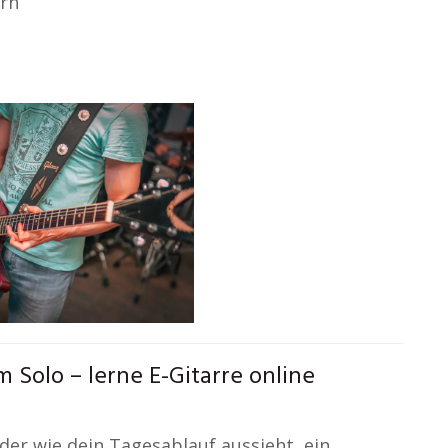
rn
 Solo – lerne E-Gitarre online
er wie dein Tagesablauf aussieht, ein