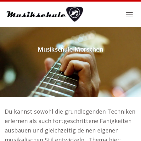
Skip
to
Tog
main
navi
content
Musikschule
Morschen
Du kannst sowohl die grundlegenden Techniken
erlernen als auch fortgeschrittene Fähigkeiten
ausbauen und gleichzeitig deinen eigenen
musikalischen Stil entwickeln.. Thema hier: