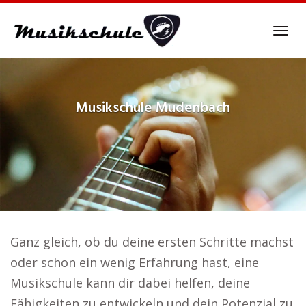
Skip
to
Tog
main
navi
content
Musikschule
Mudenbach
Ganz gleich, ob du deine ersten Schritte machst
oder schon ein wenig Erfahrung hast, eine
Musikschule kann dir dabei helfen, deine
Fähigkeiten zu entwickeln und dein Potenzial zu