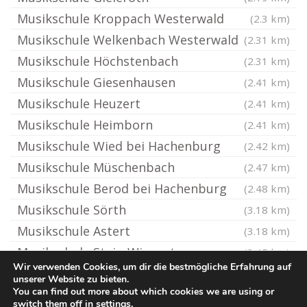
Musikschule Kroppach Westerwald
(2.3 km)
Musikschule Welkenbach Westerwald
(2.31 km)
Musikschule Höchstenbach
(2.31 km)
Musikschule Giesenhausen
(2.41 km)
Musikschule Heuzert
(2.41 km)
Musikschule Heimborn
(2.41 km)
Musikschule Wied bei Hachenburg
(2.42 km)
Musikschule Müschenbach
(2.47 km)
Musikschule Berod bei Hachenburg
(2.48 km)
Musikschule Sörth
(3.18 km)
Musikschule Astert
(3.18 km)
Musikschule Stein-Wingert
(3.45 km)
Wir verwenden Cookies, um dir die bestmögliche Erfahrung auf
unserer Website zu bieten.
You can find out more about which cookies we are using or
© Ton-Musikschule.de
switch them off in
settings
.