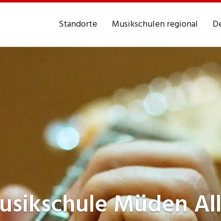
Standorte
Musikschulen regional
De
usikschule
Müden All