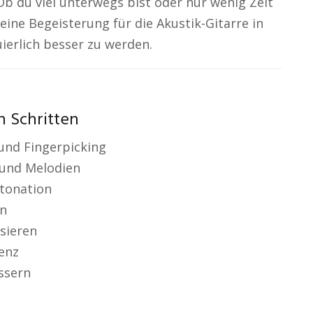
 du viel unterwegs bist oder nur wenig Zeit
 deine Begeisterung für die Akustik-Gitarre in
uierlich besser zu werden.
n Schritten
und Fingerpicking
und Melodien
ntonation
en
sieren
enz
ssern