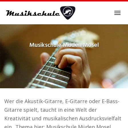
Skip
to
Tog
main
navi
content
Musikschule
Müden Mosel
Wer die Akustik-Gitarre, E-Gitarre oder E-Bass-
Gitarre spielt, taucht in eine Welt der
Kreativität und musikalischen Ausdrucksvielfalt
ein.. Thema hier: Musikschule Müden Mosel.