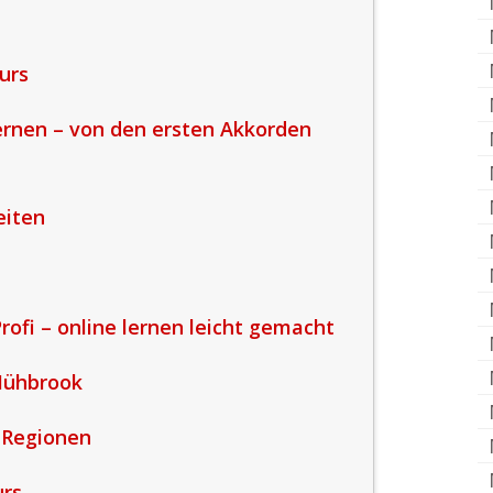
urs
lernen – von den ersten Akkorden
eiten
ofi – online lernen leicht gemacht
Mühbrook
 Regionen
urs