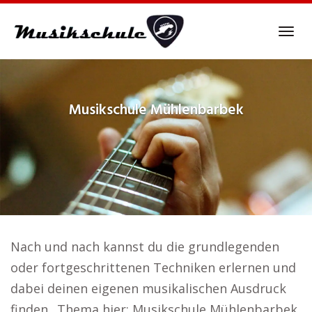
Skip
to
Tog
main
navi
content
Musikschule
Mühlenbarbek
Nach und nach kannst du die grundlegenden
oder fortgeschrittenen Techniken erlernen und
dabei deinen eigenen musikalischen Ausdruck
finden.. Thema hier: Musikschule Mühlenbarbek.