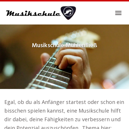
Skip
to
Tog
main
navi
content
Musikschule
Mühlenfließ
Egal, ob du als Anfänger startest oder schon ein
bisschen spielen kannst, eine Musikschule hilft
dir dabei, deine Fähigkeiten zu verbessern und
dein Potenzial auszuschöpfen.. Thema hier: