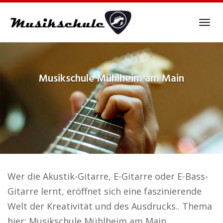
Skip
to
Tog
main
navi
content
Musikschule
Mühlheim am Main
Wer die Akustik-Gitarre, E-Gitarre oder E-Bass-
Gitarre lernt, eröffnet sich eine faszinierende
Welt der Kreativität und des Ausdrucks.. Thema
hier: Musikschule Mühlheim am Main.