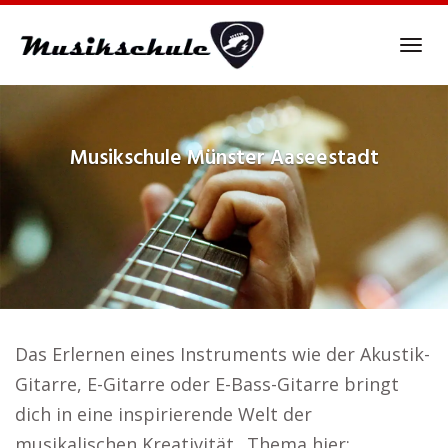
Skip
to
Tog
main
navi
content
Musikschule
Münster Aaseestadt
Das Erlernen eines Instruments wie der Akustik-
Gitarre, E-Gitarre oder E-Bass-Gitarre bringt
dich in eine inspirierende Welt der
musikalischen Kreativität.. Thema hier: