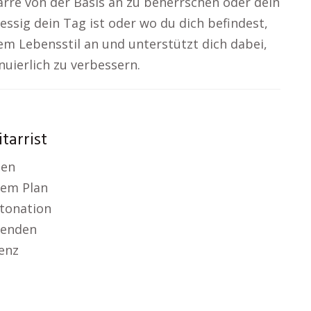
itarre von der Basis an zu beherrschen oder dein
essig dein Tag ist oder wo du dich befindest,
nem Lebensstil an und unterstützt dich dabei,
nuierlich zu verbessern.
tarrist
len
nem Plan
ntonation
wenden
enz