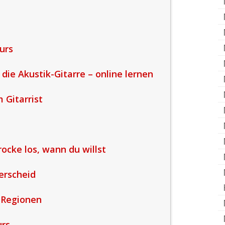
urs
 die Akustik-Gitarre – online lernen
m Gitarrist
rocke los, wann du willst
erscheid
 Regionen
urs