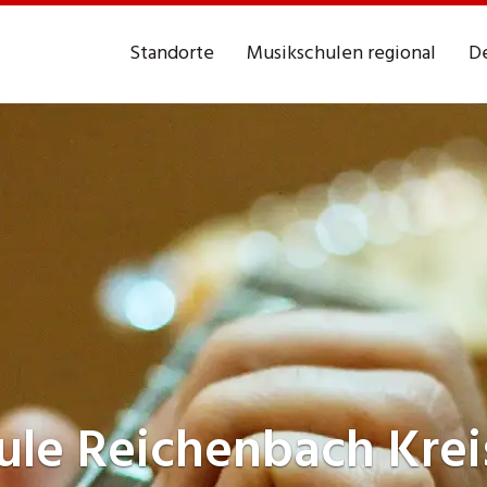
Standorte
Musikschulen regional
De
ule
Reichenbach Krei