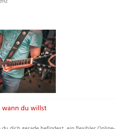
enz
, wann du willst
o du dich gerade befindest, ein flexibler Online-