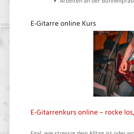
Arbeiten an der Bühnenpräs
E-Gitarre online Kurs
E-Gitarrenkurs online – rocke los
Egal, wie stressig dein Alltag ist oder w