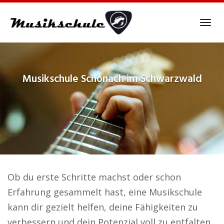
Skip
to
Tog
main
navi
content
Musikschule
Schonach im Schwarzwald
Ob du erste Schritte machst oder schon
Erfahrung gesammelt hast, eine Musikschule
kann dir gezielt helfen, deine Fähigkeiten zu
verbessern und dein Potenzial voll zu entfalten..