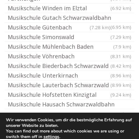
Musikschule Winden im Elztal
(6.92 km)
Musikschule Gutach Schwarzwaldbahn
Musikschule Gütenbach
(6.95 km)
(7.28 km)
Musikschule Simonswald
(7.29 km)
Musikschule Mühlenbach Baden
(7.9 km)
Musikschule Vöhrenbach
(8.31 km)
Musikschule Biederbach Schwarzwald
(8.42 km)
Musikschule Unterkirnach
(8.96 km)
Musikschule Lauterbach Schwarzwald
(8.99 km)
Musikschule Hofstetten Kinzigtal
(9.24 km)
Musikschule Hausach Schwarzwaldbahn
(9.34 km)
Wir verwenden Cookies, um dir die bestmögliche Erfahrung auf
unserer Website zu bieten.
You can find out more about which cookies we are using or
© Ton-Musikschule.de
switch them off in
settings
.