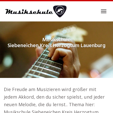
Skip
to
Tog
main
navi
content
Musikschule
Siebeneichen Kreis Herzogtum Lauenburg
Die Freude am Musizieren wird größer mit
jedem Akkord, den du sicher spielst, und jeder
neuen Melodie, die du lernst.. Thema hier:
Musikschule Siebeneichen Kreis Herzogtum