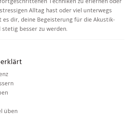
 fortgeschrittenen Techniken zu erlernen oder
stressigen Alltag hast oder viel unterwegs
t es dir, deine Begeisterung für die Akustik-
d stetig besser zu werden.
 erklärt
enz
ssern
ben
l üben