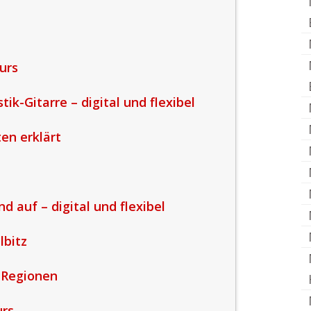
urs
tik-Gitarre – digital und flexibel
ten erklärt
d auf – digital und flexibel
lbitz
 Regionen
urs