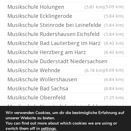
Musikschule Holungen
(5.09 km)
(5.81 km)
Musikschule Ecklingerode
(5.84 km)
Musikschule Steinrode bei Leinefelde
(5.84 km)
Musikschule Rüdershausen Eichsfeld
(5.84 km)
Musikschule Bad Lauterberg im Harz
(6.43 km)
Musikschule Herzberg am Harz
(6.43 km)
Musikschule Duderstadt Niedersachsen
Musikschule Wehnde
(6.69 km)
(6.78 km)
Musikschule Wollershausen
(6.84 km)
Musikschule Bad Sachsa
(6.84 km)
Musikschule Obernfeld
(7.25 km)
Musikschule Neustadt bei Leinefelde
(7.48 km)
Wir verwenden Cookies, um dir die bestmögliche Erfahrung auf
unserer Website zu bieten.
You can find out more about which cookies we are using or
© Ton-Musikschule.de
switch them off in
settings
.