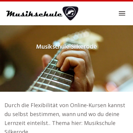
Skip
to
Tog
main
navi
content
Musikschule
Silkerode
Durch die Flexibilität von Online-Kursen kannst
du selbst bestimmen, wann und wo du deine
Lernzeit einteilst.. Thema hier: Musikschule
Silkerode.