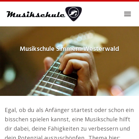
Skip
to
Tog
main
navi
content
Musikschule
Simmern Westerwald
Egal, ob du als Anfänger startest oder schon ein
bisschen spielen kannst, eine Musikschule hilft
dir dabei, deine Fähigkeiten zu verbessern und
dein Potenzial auszuschöpfen.. Thema hier: