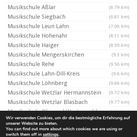
Musikschule Aßlar
(6.79 km)
Musikschule Siegbach
(6.81 km)
Musikschule Leun Lahn
(7.06 km)
Musikschule Hohenahr
(8.11 km)
Musikschule Haiger
(8.59 km)
Musikschule Mengerskirchen
(9.3 km)
Musikschule Rehe
(9.56 km)
Musikschule Lahn-Dill-Kreis
(9.6 km)
Musikschule Löhnberg
(9.66 km)
Musikschule Wetzlar Hermannstein
(9.72 km)
Musikschule Wetzlar Blasbach
(9.77 km)
Musikschule Oberrod Westerwald
(9.91 km)
Wir verwenden Cookies, um dir die bestmögliche Erfahrung auf
unserer Website zu bieten.
You can find out more about which cookies we are using or
© Ton-Musikschule.de
switch them off in
settings
.