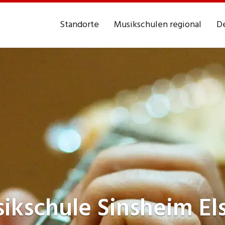
Standorte
Musikschulen regional
De
ikschule
Sinsheim El