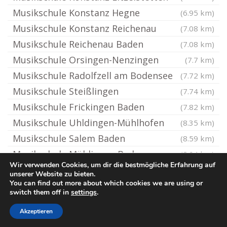
Musikschule Konstanz Hegne
(6.95 km)
Musikschule Konstanz Reichenau
(7.08 km)
Musikschule Reichenau Baden
(7.08 km)
Musikschule Orsingen-Nenzingen
(7.7 km)
Musikschule Radolfzell am Bodensee
(7.72 km)
Musikschule Steißlingen
(7.74 km)
Musikschule Frickingen Baden
(7.82 km)
Musikschule Uhldingen-Mühlhofen
(8.35 km)
Musikschule Salem Baden
(8.59 km)
Musikschule Mühlingen Baden
(8.94 km)
Wir verwenden Cookies, um dir die bestmögliche Erfahrung auf
unserer Website zu bieten.
You can find out more about which cookies we are using or
© Ton-Musikschule.de
switch them off in
settings
.
Impressum / Datenschutz
Cookie-Richtlinie (EU)
Akzeptieren