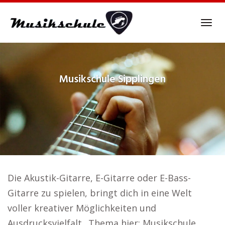
Skip
to
Tog
main
navi
content
Musikschule
Sipplingen
Die Akustik-Gitarre, E-Gitarre oder E-Bass-
Gitarre zu spielen, bringt dich in eine Welt
voller kreativer Möglichkeiten und
Ausdrucksvielfalt.. Thema hier: Musikschule