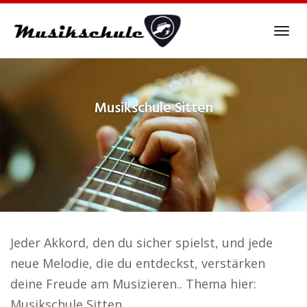
Skip
to
Tog
main
navi
content
Musikschule
Sitten
Jeder Akkord, den du sicher spielst, und jede
neue Melodie, die du entdeckst, verstärken
deine Freude am Musizieren.. Thema hier:
Musikschule Sitten.