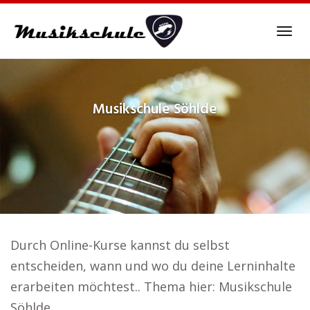
Skip
to
Tog
main
navi
content
Musikschule
Söhlde
Durch Online-Kurse kannst du selbst
entscheiden, wann und wo du deine Lerninhalte
erarbeiten möchtest.. Thema hier: Musikschule
Söhlde.