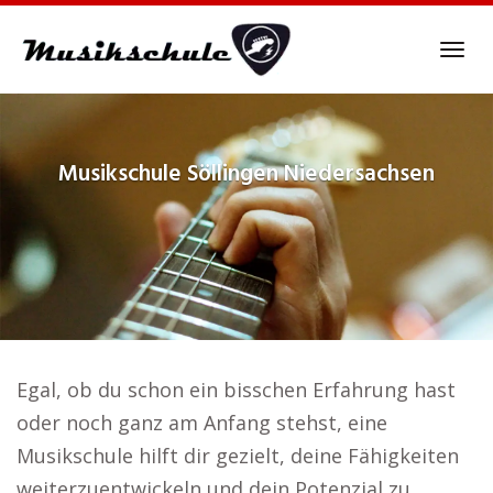
Skip
to
Tog
main
navi
content
Musikschule
Söllingen Niedersachsen
Egal, ob du schon ein bisschen Erfahrung hast
oder noch ganz am Anfang stehst, eine
Musikschule hilft dir gezielt, deine Fähigkeiten
weiterzuentwickeln und dein Potenzial zu